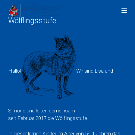
Z
u
Wölflingsstufe
m
I
n
h
a
l
t
Hallo!
Wir sind Lisa und
s
p
r
i
n
Simone und leiten gemeinsam
g
seit Februar 2017 die Wölflingsstufe.
e
n
In dieser lernen Kinder im Alter von 5-11 Jahren das