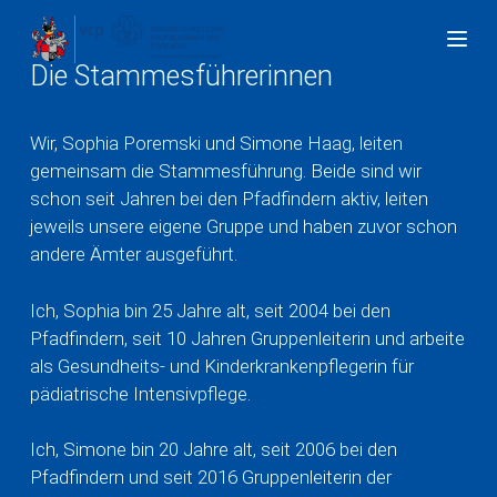
Z
u
Die Stammesführerinnen
m
I
n
Wir, Sophia Poremski und Simone Haag, leiten
h
gemeinsam die Stammesführung. Beide sind wir
a
schon seit Jahren bei den Pfadfindern aktiv, leiten
l
jeweils unsere eigene Gruppe und haben zuvor schon
t
andere Ämter ausgeführt.
s
p
Ich, Sophia bin 25 Jahre alt, seit 2004 bei den
r
Pfadfindern, seit 10 Jahren Gruppenleiterin und arbeite
i
als Gesundheits- und Kinderkrankenpflegerin für
n
pädiatrische Intensivpflege.
g
e
Ich, Simone bin 20 Jahre alt, seit 2006 bei den
n
Pfadfindern und seit 2016 Gruppenleiterin der